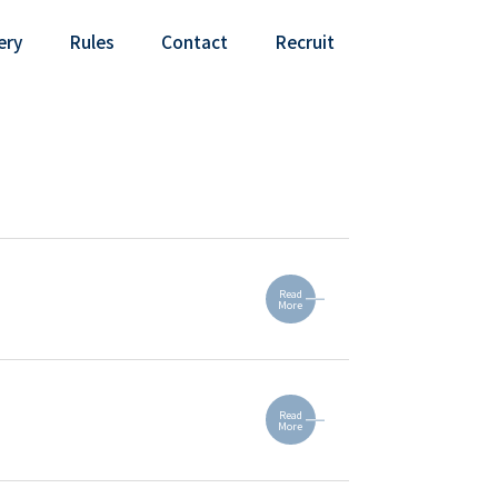
ery
Rules
Contact
Recruit
Read
More
Read
More